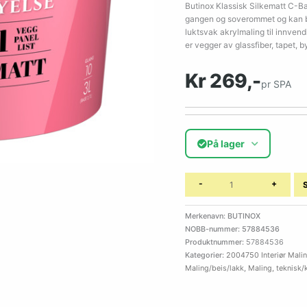
Butinox Klassisk Silkematt C-Ba
gangen og soverommet og kan bru
luktsvak akrylmaling til innvend
er vegger av glassfiber, tapet, b
Kr 269,-
pr SPA
På lager
-
+
Merkenavn: BUTINOX
NOBB-nummer: 57884536
Produktnummer:
57884536
Kategorier:
2004750 Interiør Mali
Maling/beis/lakk
,
Maling, teknisk/