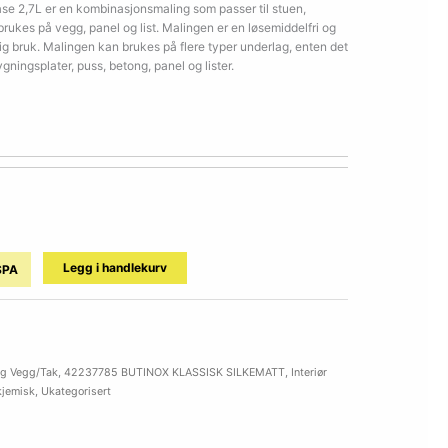
se 2,7L er en kombinasjonsmaling som passer til stuen,
kes på vegg, panel og list. Malingen er en løsemiddelfri og
ig bruk. Malingen kan brukes på flere typer underlag, enten det
ygningsplater, puss, betong, panel og lister.
Legg i handlekurv
SPA
ng Vegg/Tak
,
42237785 BUTINOX KLASSISK SILKEMATT
,
Interiør
kjemisk
,
Ukategorisert