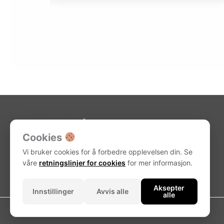
Kjøpsvilkår-netthandel
Retningslinjer for cookie
Cookies
Personvernerklæring
H-panne
Vi bruker cookies for å forbedre opplevelsen din. Se
våre
retningslinjer for cookies
for mer informasjon.
Aksepter
Innstillinger
Avvis alle
alle