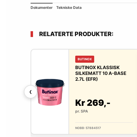
Dokumenter
Tekniske Data
RELATERTE PRODUKTER:
BUTINOX
SISK
BUTINOX KLASSISK
 HVIT BASE
SILKEMATT 10 A-BASE
2.7L (EFR)
❮
-
Kr 269,-
pr. SPA
NOBB: 57884517