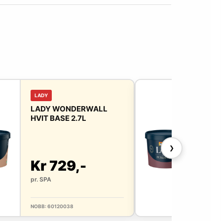
LADY
LAD
LADY WONDERWALL
LAD
HVIT BASE 2.7L
BAS
❯
Kr 729,-
Kr
pr. SPA
pr. 
NOBB: 60120038
NOBB