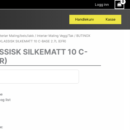
Logg inn
Handlekurv
Kasse
BUTINOX
nteriør Maling/beis/lakk
/
Interiør Maling Vegg/Tak
/
BUTINOX
KLASSISK
KLASSISK SILKEMATT 10 C-BASE 2.7L (EFR)
SILKEMATT
SSISK SILKEMATT 10 C-
10
C-
R)
BASE
2.7L
(EFR)
antall
ne
og list
e: