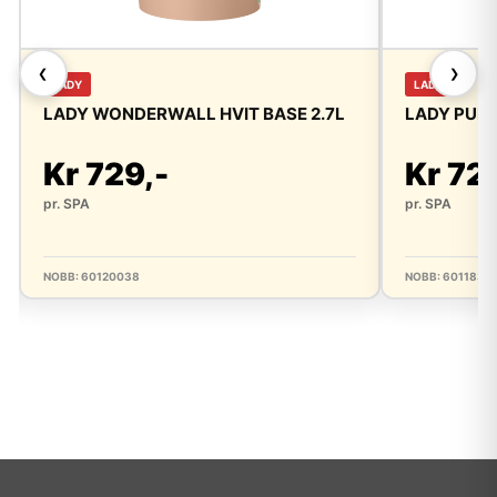
❮
❯
LADY
LADY
LADY WONDERWALL HVIT BASE 2.7L
LADY PURE
Kr 729,-
Kr 72
pr. SPA
pr. SPA
NOBB: 60120038
NOBB: 6011832