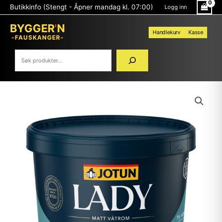
Hopp
Søk
Butikkinfo (Stengt - Åpner mandag kl. 07:00)
Logg inn
rett
til
BYGGER
'
N
innholdet
Handlekurv
Kasse
-FAUSKANGER-
LADY
AQUA
MATT
HVIT-
BASE
2,7L
VÅTROM
JOTUN
antall