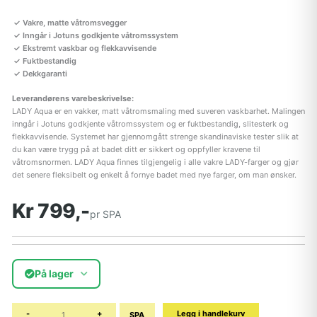
Vakre, matte våtromsvegger
Inngår i Jotuns godkjente våtromssystem
Ekstremt vaskbar og flekkavvisende
Fuktbestandig
Dekkgaranti
Leverandørens varebeskrivelse:
LADY Aqua er en vakker, matt våtromsmaling med suveren vaskbarhet. Malingen
inngår i Jotuns godkjente våtromssystem og er fuktbestandig, slitesterk og
flekkavvisende. Systemet har gjennomgått strenge skandinaviske tester slik at
du kan være trygg på at badet ditt er sikkert og oppfyller kravene til
våtromsnormen. LADY Aqua finnes tilgjengelig i alle vakre LADY-farger og gjør
det senere fleksibelt og enkelt å fornye badet med nye farger, om man ønsker.
Kr 799,-
pr SPA
På lager
-
+
Legg i handlekurv
SPA