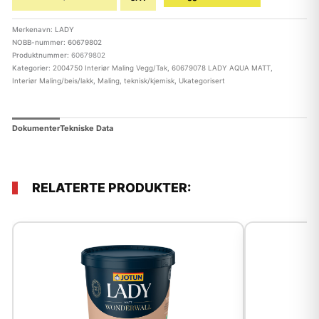
Merkenavn: LADY
NOBB-nummer: 60679802
Produktnummer:
60679802
Kategorier:
2004750 Interiør Maling Vegg/Tak
,
60679078 LADY AQUA MATT
,
Interiør Maling/beis/lakk
,
Maling, teknisk/kjemisk
,
Ukategorisert
Dokumenter
Tekniske Data
RELATERTE PRODUKTER: