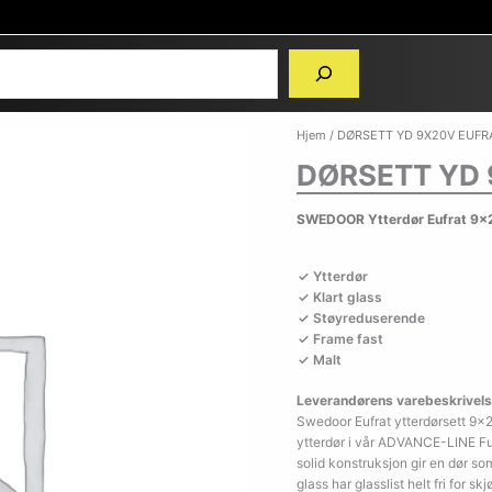
Hjem
/ DØRSETT YD 9X20V EUFRA
DØRSETT YD 
SWEDOOR Ytterdør Eufrat 9x2
Ytterdør
Klart glass
Støyreduserende
Frame fast
Malt
Leverandørens varebeskrivels
Swedoor Eufrat ytterdørsett 9×2
ytterdør i vår ADVANCE-LINE Fu
solid konstruksjon gir en dør so
glass har glasslist helt fri for skj