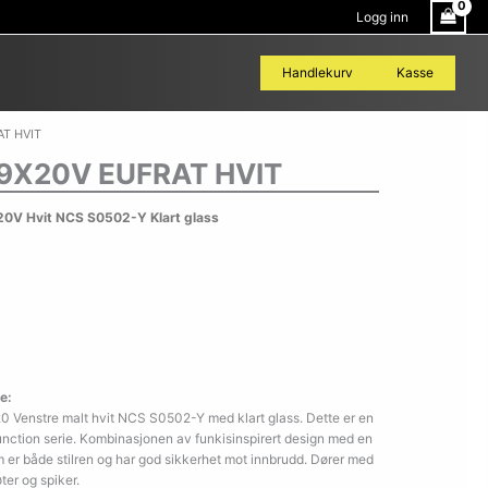
Logg inn
Handlekurv
Kasse
T HVIT
9X20V EUFRAT HVIT
0V Hvit NCS S0502-Y Klart glass
e:
0 Venstre malt hvit NCS S0502-Y med klart glass. Dette er en
nction serie. Kombinasjonen av funkisinspirert design med en
m er både stilren og har god sikkerhet mot innbrudd. Dører med
øter og spiker.