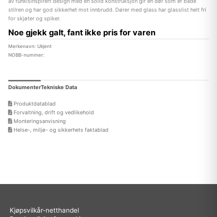
av funkisinspirert design med en solid konstruksjon gir en dør som er både
stilren og har god sikkerhet mot innbrudd. Dører med glass har glasslist helt fri
for skjøter og spiker.
Noe gjekk galt, fant ikke pris for varen
Merkenavn: Ukjent
NOBB-nummer:
Dokumenter
Tekniske Data
Produktdatablad
Forvaltning, drift og vedlikehold
Monteringsanvisning
Helse-, miljø- og sikkerhets faktablad
Kjøpsvilkår-netthandel