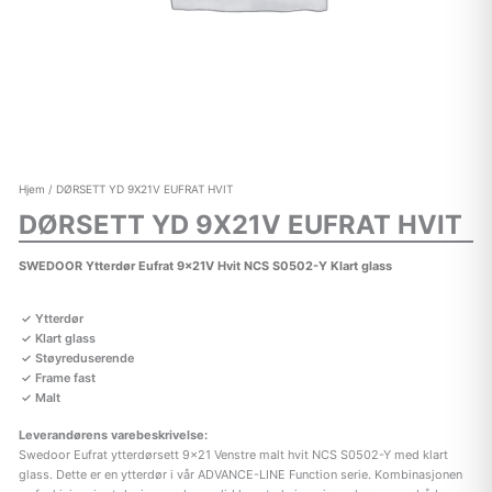
Hjem
/ DØRSETT YD 9X21V EUFRAT HVIT
DØRSETT YD 9X21V EUFRAT HVIT
SWEDOOR Ytterdør Eufrat 9x21V Hvit NCS S0502-Y Klart glass
Ytterdør
Klart glass
Støyreduserende
Frame fast
Malt
Leverandørens varebeskrivelse:
Swedoor Eufrat ytterdørsett 9×21 Venstre malt hvit NCS S0502-Y med klart
glass. Dette er en ytterdør i vår ADVANCE-LINE Function serie. Kombinasjonen