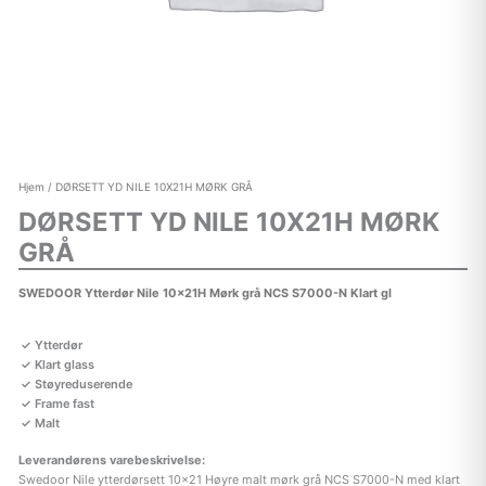
Hjem
/ DØRSETT YD NILE 10X21H MØRK GRÅ
DØRSETT YD NILE 10X21H MØRK
GRÅ
SWEDOOR Ytterdør Nile 10x21H Mørk grå NCS S7000-N Klart gl
Ytterdør
Klart glass
Støyreduserende
Frame fast
Malt
Leverandørens varebeskrivelse:
Swedoor Nile ytterdørsett 10×21 Høyre malt mørk grå NCS S7000-N med klart