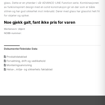
glass. Dette er en ytterdør i vår ADVANCE-LINE Function serie. Kombinasjonen
av funkisinspirert design med en solid konstruksjon gir en dør som er både
stilren og har god sikkerhet mot innbrudd. Dører med glass har glasslist helt fri
for skjøter og spiker.
Noe gjekk galt, fant ikke pris for varen
Merkenavn: Ukjent
NOBB-nummer:
Dokumenter
Tekniske Data
Produktdatablad
Forvaltning, drift og vedlikehold
Monteringsanvisning
Helse-, miljø- og sikkerhets faktablad