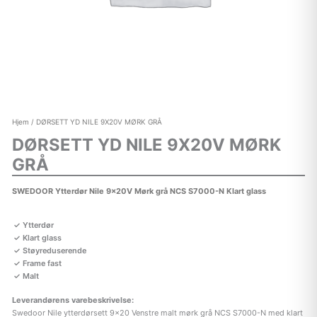
Hjem
/ DØRSETT YD NILE 9X20V MØRK GRÅ
DØRSETT YD NILE 9X20V MØRK
GRÅ
SWEDOOR Ytterdør Nile 9x20V Mørk grå NCS S7000-N Klart glass
Ytterdør
Klart glass
Støyreduserende
Frame fast
Malt
Leverandørens varebeskrivelse:
Swedoor Nile ytterdørsett 9×20 Venstre malt mørk grå NCS S7000-N med klart