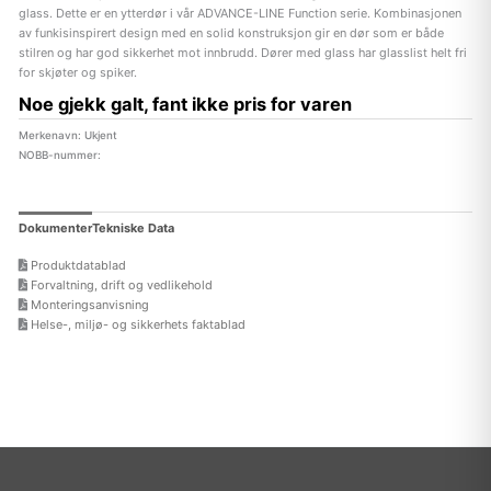
glass. Dette er en ytterdør i vår ADVANCE-LINE Function serie. Kombinasjonen
av funkisinspirert design med en solid konstruksjon gir en dør som er både
stilren og har god sikkerhet mot innbrudd. Dører med glass har glasslist helt fri
for skjøter og spiker.
Noe gjekk galt, fant ikke pris for varen
Merkenavn: Ukjent
NOBB-nummer:
Dokumenter
Tekniske Data
Produktdatablad
Forvaltning, drift og vedlikehold
Monteringsanvisning
Helse-, miljø- og sikkerhets faktablad