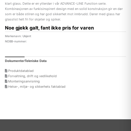
klart glass. Dette er en ytterdør i vår ADVANCE-LINE Function serie.
Kombinasjonen av funkisinspirert design med en solid konstruksjon gir en dør
som er både stilren og har god sikkerhet mot innbrudd. Dører med glass har
glasslist helt fri for skjøter og spiker.
Noe gjekk galt, fant ikke pris for varen
Merkenavn: Ukjent
NOBB-nummer:
Dokumenter
Tekniske Data
Produktdatablad
Forvaltning, drift og vedlikehold
Monteringsanvisning
Helse-, miljø- og sikkerhets faktablad