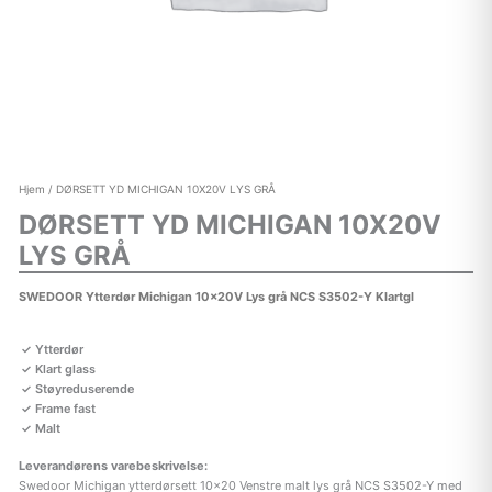
Hjem
/ DØRSETT YD MICHIGAN 10X20V LYS GRÅ
DØRSETT YD MICHIGAN 10X20V
LYS GRÅ
SWEDOOR Ytterdør Michigan 10x20V Lys grå NCS S3502-Y Klartgl
Ytterdør
Klart glass
Støyreduserende
Frame fast
Malt
Leverandørens varebeskrivelse:
Swedoor Michigan ytterdørsett 10×20 Venstre malt lys grå NCS S3502-Y med