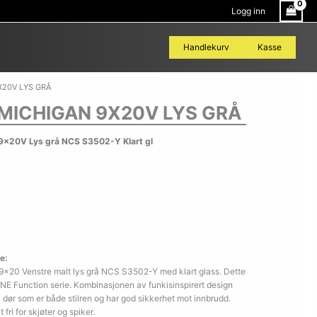
Logg inn
Handlekurv
Kasse
X20V LYS GRÅ
MICHIGAN 9X20V LYS GRÅ
x20V Lys grå NCS S3502-Y Klart gl
e:
9×20 Venstre malt lys grå NCS S3502-Y med klart glass. Dette
NE Function serie. Kombinasjonen av funkisinspirert design
 dør som er både stilren og har god sikkerhet mot innbrudd.
 fri for skjøter og spiker.