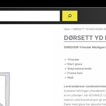
Hjem
/ DØRSETT YD MICHIGAN 9
DØRSETT YD 
SWEDOOR Ytterdør Michigan 9
Ytterdør
Klart glass
Støyreduserende
Frame fast
Malt
Leverandørens varebeskrivels
Swedoor Michigan ytterdørsett 
er en ytterdør i vår ADVANCE-LI
med en solid konstruksjon gir en
Dører med glass har glasslist helt