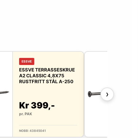
ESSVE
ESS
ESSVE TERRASSESKRUE
ESS
A2 CLASSIC 4,8X75
A2 
RUSTFRITT STÅL A-250
RUS
❯
Kr 399,-
Kr
pr. PAK
pr. 
NOBB: 43845041
NOBB