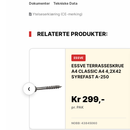
Dokumenter
Tekniske Data
Ytelseserklæring (CE-merking)
RELATERTE PRODUKTER:
ESSVE
SSESKRUE
ESSVE TERRASSESKRUE
,2X55
A4 CLASSIC A4 4,2X42
50
SYREFAST A-250
❮
-
Kr 299,-
pr. PAK
NOBB: 43845060