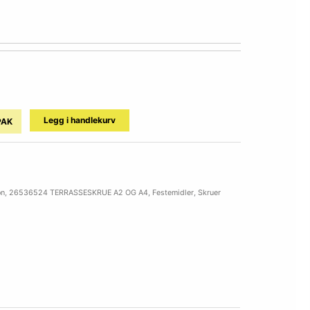
Legg i handlekurv
PAK
on
,
26536524 TERRASSESKRUE A2 OG A4
,
Festemidler
,
Skruer