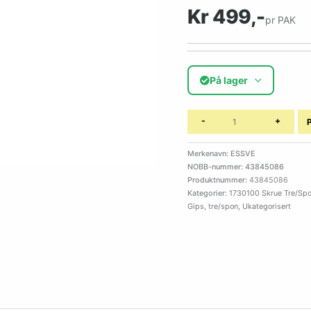
Kr 499,-
pr PAK
På lager
-
+
Merkenavn: ESSVE
NOBB-nummer: 43845086
Produktnummer:
43845086
Kategorier:
1730100 Skrue Tre/Sp
Gips, tre/spon
,
Ukategorisert