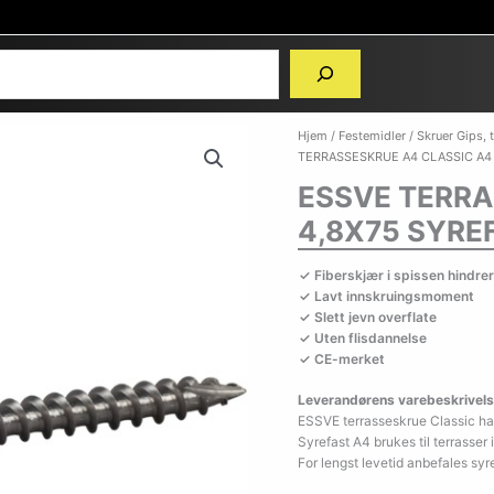
Hjem
/
Festemidler
/
Skruer Gips, 
TERRASSESKRUE A4 CLASSIC A4 
ESSVE TERRA
4,8X75 SYRE
Fiberskjær i spissen hindr
Lavt innskruingsmoment
Slett jevn overflate
Uten flisdannelse
CE-merket
Leverandørens varebeskrivels
ESSVE terrasseskrue Classic har
Syrefast A4 brukes til terrasser i
For lengst levetid anbefales syr