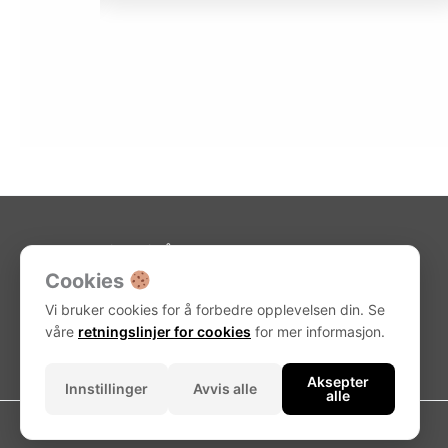
Kjøpsvilkår-netthandel
Retningslinjer for cookie
Cookies
Personvernerklæring
H-panne
Vi bruker cookies for å forbedre opplevelsen din. Se
våre
retningslinjer for cookies
for mer informasjon.
Aksepter
Innstillinger
Avvis alle
alle