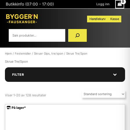
Hopp
Søk
Butikkinfo (07:00 - 17:00)
Logg inn
rett
til
BYGGER
'
N
innholdet
Handlekurv
Kasse
-FAUSKANGER-
Hjem
/
Festemidler
/
Skruer Gips, tre/spon
/ Skrue Tre/Spon
Skrue Tre/Spon
FILTER
Viser 1–20 av 128 resultater
På lager*