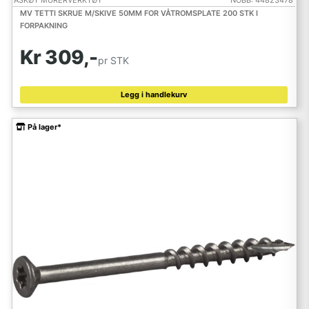
ASKØY MURERVERKTØY
NOBB: 44823478
MV TETTI SKRUE M/SKIVE 50MM FOR VÅTROMSPLATE 200 STK I
FORPAKNING
Kr 309,-
pr STK
Legg i handlekurv
På lager*