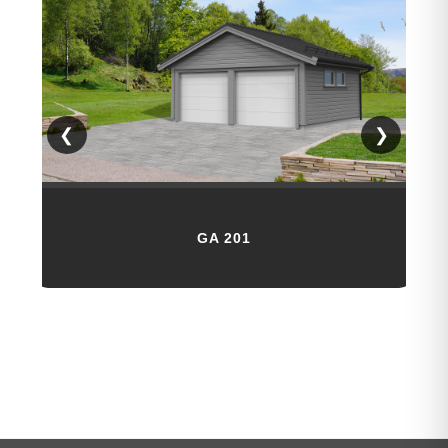
❮
❯
GA 201