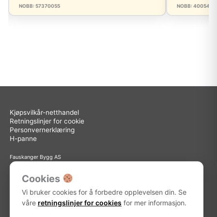
NOBB: 57370055
NOBB: 4005462
Kjøpsvilkår-netthandel
Retningslinjer for cookie
Personvernerklæring
H-panne
Fauskanger Bygg AS
Org.nr: 936 558 585
Sted: Askøy
Cookies
Adresse: Storebotn 15, 5309 Kleppestø
Vi bruker cookies for å forbedre opplevelsen din. Se
Telefon: 56 15 15 30
E-post: info@fauskanger.byggern.no
våre
retningslinjer for cookies
for mer informasjon.