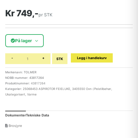
Kr 749,-
pr STK
På lager
-
+
Legg i handlekurv
STK
Merkenavn: TOLMER
NOBB-nummer: 43817264
Produktnummer:
43817264
Kategorier:
25068453 ASPIROTOR FEIELUKE
,
3405550 Ovn-/Peistilbehør
,
Ukategorisert
,
Varme
Dokumenter
Tekniske Data
Brosjyre