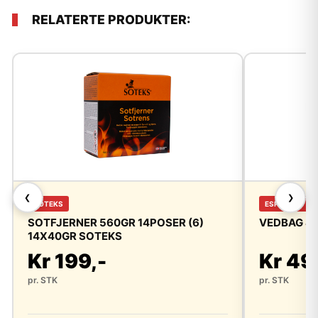
RELATERTE PRODUKTER:
❮
❯
SOTEKS
ESPEGARD
SOTFJERNER 560GR 14POSER (6)
VEDBAG 45
14X40GR SOTEKS
Kr 199,-
Kr 49
pr. STK
pr. STK