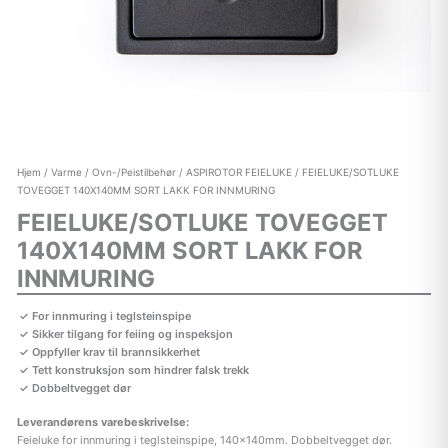
Hjem
/
Varme
/
Ovn-/Peistilbehør
/
ASPIROTOR FEIELUKE
/ FEIELUKE/SOTLUKE
TOVEGGET 140X140MM SORT LAKK FOR INNMURING
FEIELUKE/SOTLUKE TOVEGGET
140X140MM SORT LAKK FOR
INNMURING
For innmuring i teglsteinspipe
Sikker tilgang for feiing og inspeksjon
Oppfyller krav til brannsikkerhet
Tett konstruksjon som hindrer falsk trekk
Dobbeltvegget dør
Leverandørens varebeskrivelse:
Feieluke for innmuring i teglsteinspipe, 140x140mm. Dobbeltvegget dør.