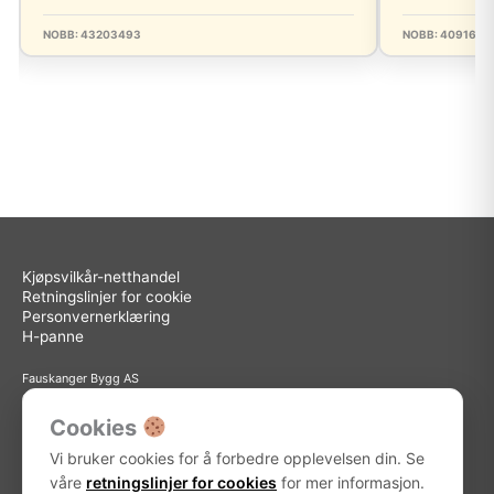
NOBB: 43203493
NOBB: 4091685
Kjøpsvilkår-netthandel
Retningslinjer for cookie
Personvernerklæring
H-panne
Fauskanger Bygg AS
Org.nr: 936 558 585
Sted: Askøy
Cookies
Adresse: Storebotn 15, 5309 Kleppestø
Vi bruker cookies for å forbedre opplevelsen din. Se
Telefon: 56 15 15 30
E-post: info@fauskanger.byggern.no
våre
retningslinjer for cookies
for mer informasjon.