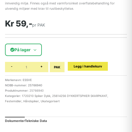
innvendig miljø. Finnes også med varmforsinket overflatebehandling for
utvendig miljøer med krav til rustbeskyttelse.
Kr 59,-
pr PAK
På lager
-
+
Legg i handlekurv
PAK
Merkenavn: ESSVE
NOBB-nummer: 25766940
Produktnummer:
25766940
Kategorier:
1720210 Spiker Dykk
,
25614256 DYKKERTSPIKER SKARPKANT
,
Festemidler
,
Håndspiker
,
Ukategorisert
Dokumenter
Tekniske Data