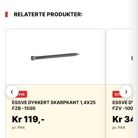
RELATERTE PRODUKTER:
❮
❯
ESSVE
ESSVE
ESSVE DYKKERT SKARPKANT 1,4X25
ESSVE DYK
FZB -1500
FZV -1000
Kr 119,-
Kr 34
pr. PAK
pr. PAK