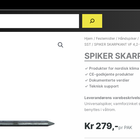
Hjem
/
Festemidler
/
Håndspiker
/
SST
/ SPIKER SKARPKANT VF 4,2-
SPIKER SKARP
Produkter for nordisk klima
CE-godkjente produkter
Dokumenterte verdier
Teknisk support
Leverandørens varebeskrivels
Universalspiker, varmforzinket 
benyttes i våtrom.
Kr 279,-
pr PAK