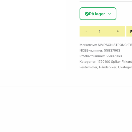
På lager
-
+
Merkenavn: SIMPSON STRONG-TI
NOBB-nummer: 55837963
Produktnummer:
55837963
Kategorier:
1720100 Spiker Firkant
Festemidler
,
Håndspiker
,
Ukategor