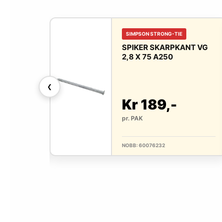
IE
SIMPSON STRONG-TIE
KANT VG
SPIKER SKARPKANT VG
2,8 X 75 A250
❮
-
Kr 189,-
pr. PAK
NOBB: 60076232