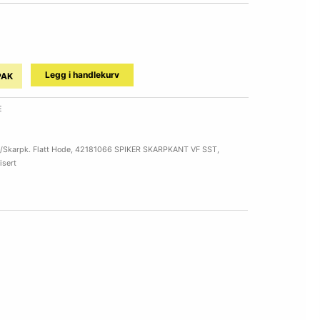
Legg i handlekurv
PAK
E
/Skarpk. Flatt Hode
,
42181066 SPIKER SKARPKANT VF SST
,
isert