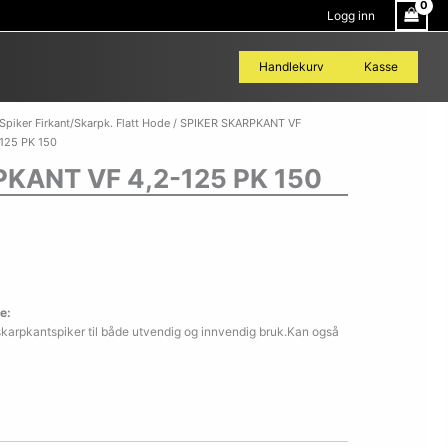
Logg inn
Handlekurv
Kasse
SPIKER
Spiker Firkant/Skarpk. Flatt Hode
/
SPIKER SKARPKANT VF
SKARPKANT
125 PK 150
VF
KANT VF 4,2-125 PK 150
4,2-
125
PK
150
antall
e:
skarpkantspiker til både utvendig og innvendig bruk.Kan også