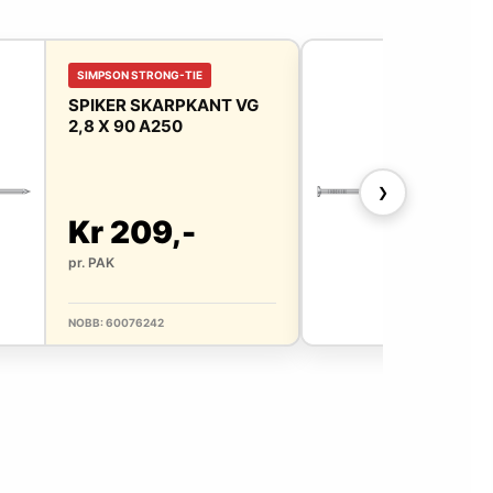
SIMPSON STRONG-TIE
SIM
SPIKER SKARPKANT VG
SPI
2,8 X 90 A250
2,8
❯
Kr 209,-
Kr
pr. PAK
pr. 
NOBB: 60076242
NOBB