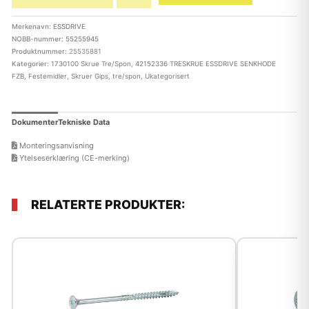
Merkenavn: ESSDRIVE
NOBB-nummer: 55255945
Produktnummer:
25535881
Kategorier:
1730100 Skrue Tre/Spon
,
42152336 TRESKRUE ESSDRIVE SENKHODE
FZB
,
Festemidler
,
Skruer Gips, tre/spon
,
Ukategorisert
Dokumenter
Tekniske Data
Monteringsanvisning
Ytelseserklæring (CE-merking)
RELATERTE PRODUKTER: