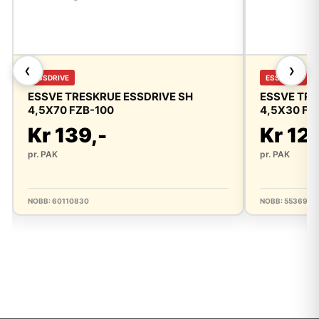
❮
❯
ESSDRIVE
ESSDRIVE
ESSVE TRESKRUE ESSDRIVE SH
ESSVE TRE
4,5X70 FZB-100
4,5X30 FZ
Kr 139,-
Kr 129
pr. PAK
pr. PAK
NOBB: 60110830
NOBB: 5536996