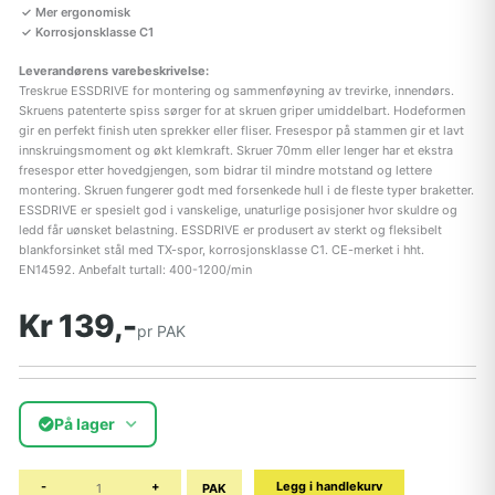
Mer ergonomisk
Korrosjonsklasse C1
Leverandørens varebeskrivelse:
Treskrue ESSDRIVE for montering og sammenføyning av trevirke, innendørs.
Skruens patenterte spiss sørger for at skruen griper umiddelbart. Hodeformen
gir en perfekt finish uten sprekker eller fliser. Fresespor på stammen gir et lavt
innskruingsmoment og økt klemkraft. Skruer 70mm eller lenger har et ekstra
fresespor etter hovedgjengen, som bidrar til mindre motstand og lettere
montering. Skruen fungerer godt med forsenkede hull i de fleste typer braketter.
ESSDRIVE er spesielt god i vanskelige, unaturlige posisjoner hvor skuldre og
ledd får uønsket belastning. ESSDRIVE er produsert av sterkt og fleksibelt
blankforsinket stål med TX-spor, korrosjonsklasse C1. CE-merket i hht.
EN14592. Anbefalt turtall: 400-1200/min
Kr 139,-
pr PAK
På lager
-
+
Legg i handlekurv
PAK