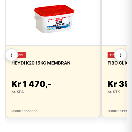
❮
❯
HEY'DI
FIBO
HEYDI K20 15KG MEMBRAN
FIBO CLIC
Kr 1 470,-
Kr 39
pr. SPA
pr. STK
NOBB: 60050605
NOBB: 6013333