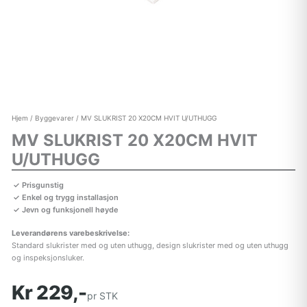
Hjem
/
Byggevarer
/ MV SLUKRIST 20 X20CM HVIT U/UTHUGG
MV SLUKRIST 20 X20CM HVIT
U/UTHUGG
Prisgunstig
Enkel og trygg installasjon
Jevn og funksjonell høyde
Leverandørens varebeskrivelse:
Standard slukrister med og uten uthugg, design slukrister med og uten uthugg
og inspeksjonsluker.
Kr 229,-
pr STK