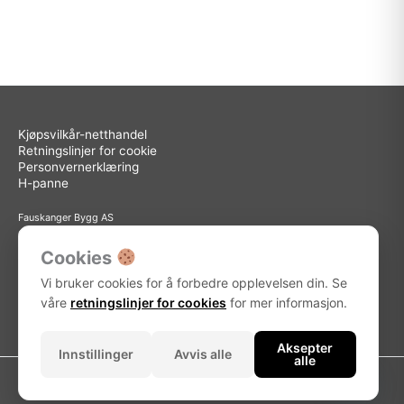
Kjøpsvilkår-netthandel
Retningslinjer for cookie
Personvernerklæring
H-panne
Fauskanger Bygg AS
Org.nr: 936 558 585
Sted: Askøy
Cookies
Adresse: Storebotn 15, 5309 Kleppestø
Vi bruker cookies for å forbedre opplevelsen din. Se
Telefon: 56 15 15 30
E-post: info@fauskanger.byggern.no
våre
retningslinjer for cookies
for mer informasjon.
Aksepter
Innstillinger
Avvis alle
alle
Kontakt oss
Copyright © 2026 Fauskanger Bygg AS
Open chat