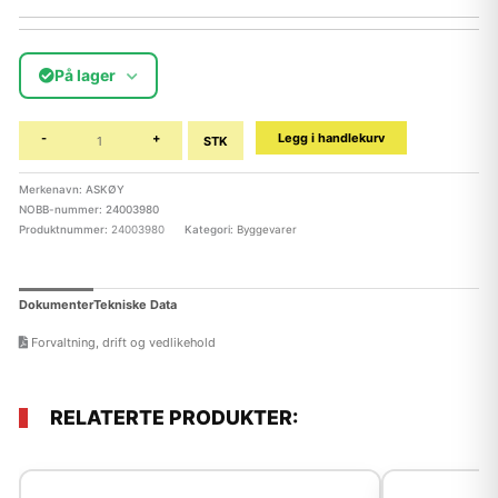
På lager
-
+
Legg i handlekurv
STK
Merkenavn: ASKØY
NOBB-nummer: 24003980
Produktnummer:
24003980
Kategori:
Byggevarer
Dokumenter
Tekniske Data
Forvaltning, drift og vedlikehold
RELATERTE PRODUKTER: