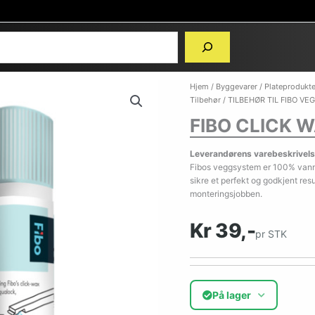
Hjem
/
Byggevarer
/
Plateprodukte
Tilbehør
/
TILBEHØR TIL FIBO VE
FIBO CLICK 
Leverandørens varebeskrivels
Fibos veggsystem er 100% vannt
sikre et perfekt og godkjent resu
monteringsjobben.
Kr 39,-
pr STK
På lager