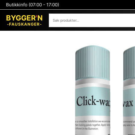
Hopp
Butikkinfo (07:00 - 17:00)
rett
Søk
til
BYGGER
'
N
innholdet
-FAUSKANGER-