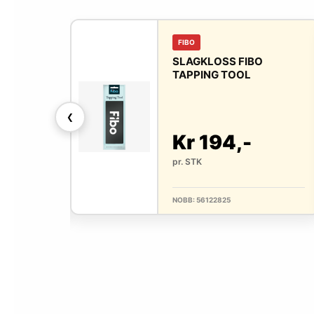
FIBO
NSVAMP 3
SLAGKLOSS FIBO
TAPPING TOOL
❮
Kr 194,-
pr. STK
NOBB: 56122825