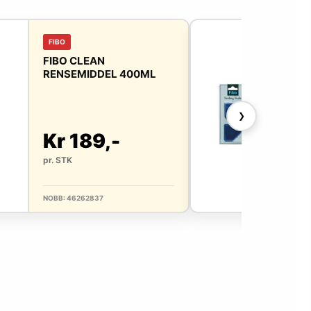
FIBO
FIB
FIBO CLEAN
FIB
RENSEMIDDEL 400ML
VE
❯
Kr 189,-
Kr
pr. STK
pr. 
NOBB: 46262837
NOBB