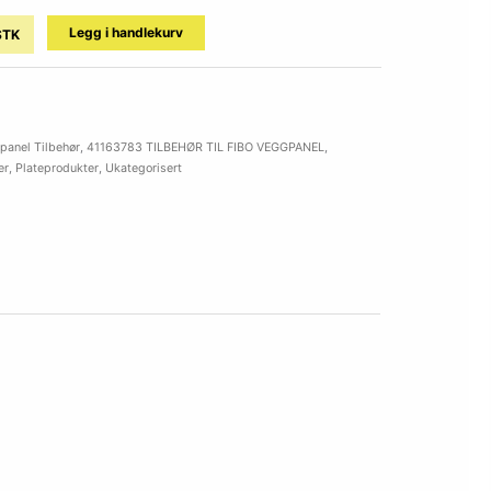
Legg i handlekurv
STK
anel Tilbehør
,
41163783 TILBEHØR TIL FIBO VEGGPANEL
,
er
,
Plateprodukter
,
Ukategorisert