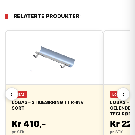
RELATERTE PRODUKTER:
❮
❯
LOBAS
LOBAS
LOBAS – STIGESIKRING TT R-INV
LOBAS – 
SORT
GELENDER/
TEGLRØD (
Kr 410,-
Kr 22
pr. STK
pr. STK