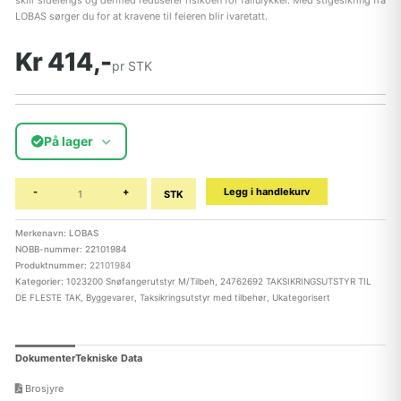
sklir sidelengs og dermed reduserer risikoen for fallulykker. Med stigesikring fra
LOBAS sørger du for at kravene til feieren blir ivaretatt.
Kr 414,-
pr STK
På lager
-
+
Legg i handlekurv
STK
Merkenavn: LOBAS
NOBB-nummer: 22101984
Produktnummer:
22101984
Kategorier:
1023200 Snøfangerutstyr M/Tilbeh
,
24762692 TAKSIKRINGSUTSTYR TIL
DE FLESTE TAK
,
Byggevarer
,
Taksikringsutstyr med tilbehør
,
Ukategorisert
Dokumenter
Tekniske Data
Brosjyre