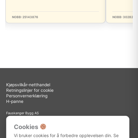
NOBB: 25143876
NOBB: 3028249
Kjøpsvilkår-netthandel
Retningslinjer for cookie
Personvernerklæring
H-panne
Fauskanger Bygg AS
Org.nr: 936 558 585
Sted: Askøy
Cookies
Adresse: Storebotn 15, 5309 Kleppestø
Vi bruker cookies for å forbedre opplevelsen din. Se
Telefon: 56 15 15 30