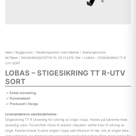
Hjem
/
Byggevarer
/
Taksikringsutstyr med tilbehør
/
Snøfangerutstyr
M/Tilbeh
/
TAKSIKRINGSUTSTYR TIL DE FLESTE TAK
/ LOBAS – STIGESIKRING TT R-
UTV SORT
LOBAS – STIGESIKRING TT R-UTV
SORT
Enkel montering
Pulverlakkert
Produsert i Norge
Leverandørens varebeskrivelse:
Stigesikring TT R Utvendig for sikring av stige i topp. Festes på takrenne med
utvendig vulst. Forskriften «Krav til arbeid i høyden» setter krav til sikring av
stige. Feieren krever å sikre stigen i topp ved tilkomst til tak, slik at stigen ikke