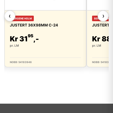
❮
❯
BERGENE HOLM
BERGENE HOL
JUSTERT 36X98MM C-24
JUSTERT 
95
Kr 31
,-
Kr 88
pr. LM
pr. LM
NOBB: 54183946
NOBB: 5418336