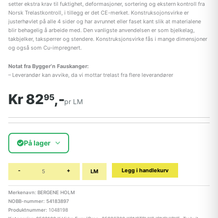
setter ekstra krav til fuktighet, deformasjoner, sortering og ekstern kontroll fra
Norsk Trelastkontroll, i tillegg er det CE-merket. Konstruksojonsvirke er
justerhøvlet på alle 4 sider og har avrunnet eller faset kant slik at materialene
blir behagelig å arbeide med. Den vanligste anvendelsen er som bjelkelag,
takbjelker, taksperrer og stendere. Konstruksjonsvirke fås i mange dimensjoner
og også som Cu-impregnert.
Notat fra Bygger’n Fauskanger:
– Leverandør kan avvike, da vi mottar trelast fra flere leverandører
Kr 82
,-
95
pr LM
På lager
-
+
Legg i handlekurv
LM
Merkenavn: BERGENE HOLM
NOBB-nummer: 54183897
Produktnummer:
1048198