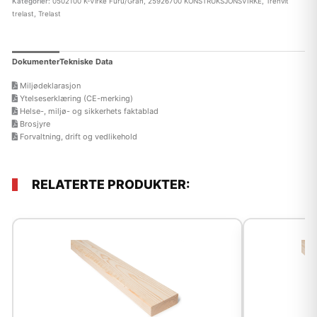
Kategorier:
0502100 K-Virke Furu/Gran
,
25926700 KONSTRUKSJONSVIRKE
,
Trehvit
trelast
,
Trelast
Dokumenter
Tekniske Data
Miljødeklarasjon
Ytelseserklæring (CE-merking)
Helse-, miljø- og sikkerhets faktablad
Brosjyre
Forvaltning, drift og vedlikehold
RELATERTE PRODUKTER: