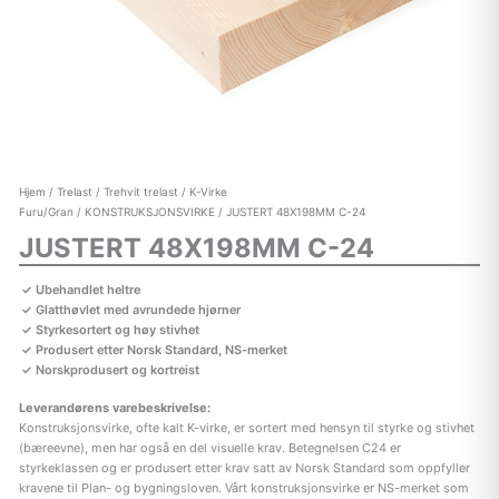
Hjem
/
Trelast
/
Trehvit trelast
/
K-Virke
Furu/Gran
/
KONSTRUKSJONSVIRKE
/ JUSTERT 48X198MM C-24
JUSTERT 48X198MM C-24
Ubehandlet heltre
Glatthøvlet med avrundede hjørner
Styrkesortert og høy stivhet
Produsert etter Norsk Standard, NS-merket
Norskprodusert og kortreist
Leverandørens varebeskrivelse:
Konstruksjonsvirke, ofte kalt K-virke, er sortert med hensyn til styrke og stivhet
(bæreevne), men har også en del visuelle krav. Betegnelsen C24 er
styrkeklassen og er produsert etter krav satt av Norsk Standard som oppfyller
kravene til Plan- og bygningsloven. Vårt konstruksjonsvirke er NS-merket som