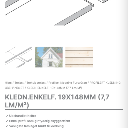
Hjem
/
Trelast
/
Trehvit trelast
/
Profilert Kledning Furu/Gran
/
PROFILERT KLEDNING
UBEHANDLET
/ KLEDN.ENKELF. 19X148MM (7,7 LM/M²)
KLEDN.ENKELF. 19X148MM (7,7
LM/M²)
Ubehandlet heltre
Enkel profil som gir tydelig skyggeeffekt
Vanligste treslaget brukt til kledning