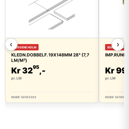
❮
❯
BERGENE HOLM
BERGENE HOL
KLEDN.DOBBELF. 19X148MM 28° (7,7
IMP.RUND
LM/M²)
95
Kr 32
,-
Kr 99
pr. LM
pr. LM
NOBB: 54183303
NOBB: 5418519