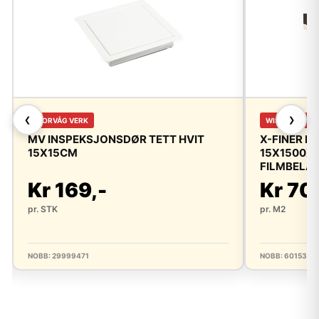
❮
❯
FLORVÅG VERK
WISA WIRE
MV INSPEKSJONSDØR TETT HVIT
X-FINER F
15X15CM
15X1500X3
FILMBELAG
Kr 169,-
Kr 70
pr. STK
pr. M2
NOBB: 29999471
NOBB: 6015315