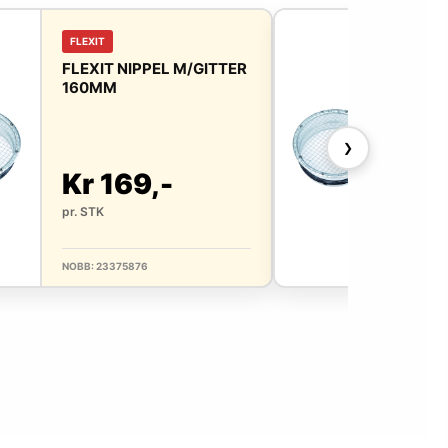
FLEXIT
FLE
FLEXIT NIPPEL M/GITTER
FLE
160MM
12
❯
Kr 169,-
Kr
pr. STK
pr. 
NOBB: 23375876
NOBB