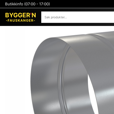
Hopp
Butikkinfo (07:00 - 17:00)
rett
Søk
til
BYGGER
'
N
innholdet
-FAUSKANGER-