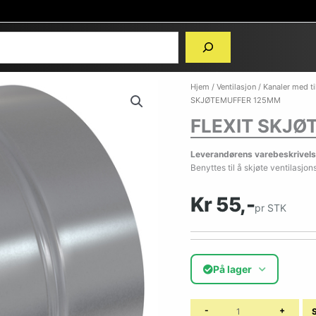
Hjem
/
Ventilasjon
/
Kanaler med t
SKJØTEMUFFER 125MM
FLEXIT SKJØ
Leverandørens varebeskrivels
Benyttes til å skjøte ventilasjon
Kr 55,-
pr STK
På lager
-
+