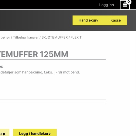
Logg inn
Handlekurv
Kasse
FLEXIT
ilbehør
/
Tilbehør kanaler
/
SKJØTEMUFFER
/ FLEXIT
SKJØTEMUFFER
125MM
TEMUFFER 125MM
antall
e:
sdetaljer som har pakning, f.eks. T-rør mot bend.
Legg i handlekurv
STK