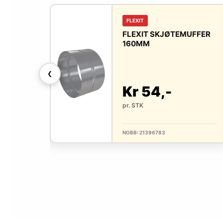
FLEXIT
TEMUFFER
FLEXIT SKJØTEMUFFER
160MM
❮
Kr 54,-
pr. STK
NOBB: 21396783