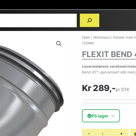
Hjem
/
Ventilasjon
/
Kanaler med t
125MM
FLEXIT BEND
Leverandørens varebeskrivels
Bend 45° i galvanisert stål med 
Kr 289,-
pr STK
På lager
-
+