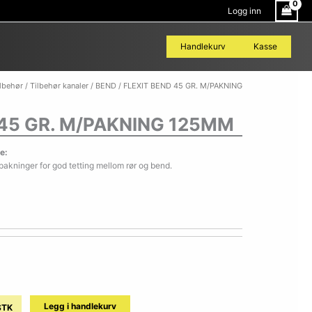
Logg inn
Handlekurv
Kasse
FLEXIT
ilbehør
/
Tilbehør kanaler
/
BEND
/ FLEXIT BEND 45 GR. M/PAKNING
BEND
45
 45 GR. M/PAKNING 125MM
GR.
M/PAKNING
125MM
e:
antall
pakninger for god tetting mellom rør og bend.
Legg i handlekurv
STK