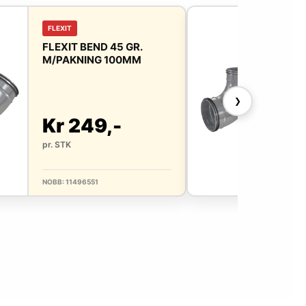
FLEXIT
FLE
FLEXIT BEND 45 GR.
FLE
M/PAKNING 100MM
M/P
❯
Kr 249,-
Kr
pr. STK
pr. 
NOBB: 11496551
NOBB