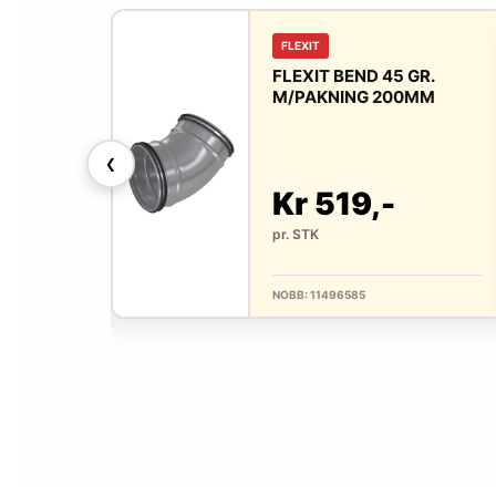
FLEXIT
0 GR.
FLEXIT BEND 45 GR.
25MM
M/PAKNING 200MM
❮
-
Kr 519,-
pr. STK
NOBB: 11496585