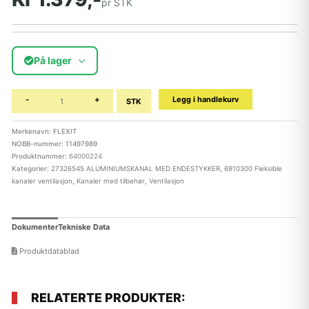
pr STK
På lager
-
+
Legg i handlekurv
STK
Merkenavn: FLEXIT
NOBB-nummer: 11497989
Produktnummer:
64000224
Kategorier:
27326545 ALUMINIUMSKANAL MED ENDESTYKKER
,
6910300 Fleksible
kanaler ventilasjon
,
Kanaler med tilbehør
,
Ventilasjon
Dokumenter
Tekniske Data
Produktdatablad
RELATERTE PRODUKTER: