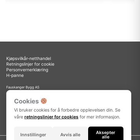
Kjøpsvilkår-netthandel
Retningslinjer for cookie
Personvernerklæring
H-panne
Fauskanger Bygg AS
Org.nr: 936 558 585
Sted: Askøy
Cookies
Adresse: Storebotn 15, 5309 Kleppestø
Vi bruker cookies for å forbedre opplevelsen din. Se
Telefon: 56 15 15 30
E-post: info@fauskanger.byggern.no
våre
retningslinjer for cookies
for mer informasjon.
Aksepter
Innstillinger
Avvis alle
alle