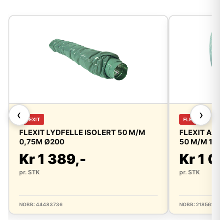
❮
❯
FLEXIT
FLEXIT
FLEXIT LYDFELLE ISOLERT 50 M/M
FLEXIT AL
0,75M Ø200
50 M/M 1
Kr 1 389,-
Kr 1 0
pr. STK
pr. STK
NOBB: 44483736
NOBB: 2185624