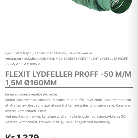
Hjem
/
Ventilasjon
/
Kanaler med tilbehør
/
Fleksible kanaler
ventilasjon
/
ALUMINIUMSKANAL MED ENDESTYKKER
/ FLEXIT LYDFELLER PROFF
-50 M/M 1,5M Ø160MM
FLEXIT LYDFELLER PROFF -50 M/M
1,5M Ø160MM
Leverandørens varebeskrivelse:
Isolert lyddempende aluminiumskanal med muffe i hver ende. Lyddemperen har
et ytre lag av plast som gjør at noe lyd kan avstråles til omgivelsene. Kanalene
leveres komprimert. Først
ved montering trekkes kanalene ut til sin fulle lengde. Isolasjonstykkelse 50mm.
Leveres komprimert, trekkes ut til 0,75m eller 1,5m ved montering.
Kr 1.379,-