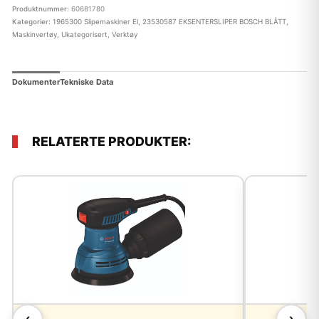
Produktnummer:
60681780
Kategorier:
1965300 Slipemaskiner El
,
23530587 EKSENTERSLIPER BOSCH BLÅTT
,
Maskinvertøy
,
Ukategorisert
,
Verktøy
Dokumenter
Tekniske Data
RELATERTE PRODUKTER: