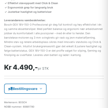
Effektivt støvoppsett med Click & Clean
Ergonomisk grep for langvarig bruk
Justerbar hastighet og batteriviser
Leverandørens varebeskrivelse:
Bosch GEX 18V-150-3 Professional gir deg full kontroll og høy effektivitet i én
og samme eksentersliper. Med perfekt balanse og ergonomi nær arbeidsemnet
jobber du komfortabelt i alle posisjoner – med én eller to hender. Den
børsteløse motoren og 3 mm svingkrets gir rask og jevn materialfjerning.
Mindre støv og renere arbeidsplass sikres med innovativ støvboks og Click &
Clean-system. Intuitivt brukergrensesnitt gjør det enkelt å justere hastighet og
følge batteristatus. GEX 18V-150-3 er det proffe valget for sliping, fjerning og
finsliping av overflater. Leveres uten batteri og lader i kartong.
Kr 4.490,-
pr STK
Bestillingsvare
Merkenavn: BOSCH
NOBB-nummer: 60681780