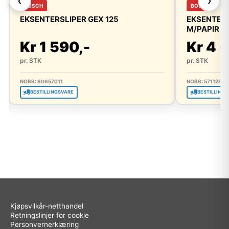
❮
❯
BOSCH
BOSCH
EKSENTERSLIPER GEX 125
EKSENTERS
M/PAPIR C
Kr 1 590,-
Kr 4 
pr. STK
pr. STK
NOBB: 60657011
NOBB: 5711289
BESTILLINGSVARE
BESTILLINGS
Kjøpsvilkår-netthandel
Retningslinjer for cookie
Personvernerklæring