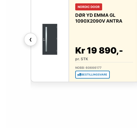
NORDIC DOOR
 GL
DØR YD EMMA GL
ANTRA
1090X2090V ANTRA
❮
90,-
Kr 19 890,-
pr. STK
NOBB: 60666177
BESTILLINGSVARE