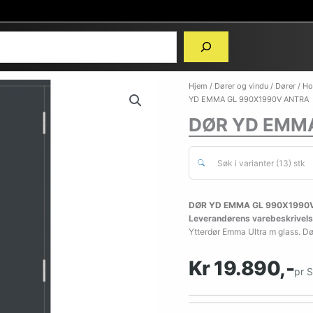
Hjem
/
Dører og vindu
/
Dører
/
Ho
YD EMMA GL 990X1990V ANTRA
DØR YD EMM
Søk i varianter (13) stk
DØR YD EMMA GL 990X1990V
Leverandørens varebeskrivels
Ytterdør Emma Ultra m glass. Dør
Kr 19.890,-
pr 