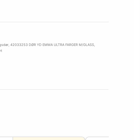
gsdør
,
42033253 DØR YD EMMA ULTRA FARGER M/GLASS
,
rt