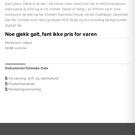
klart glass. Dette er et dør i vår clever-line+ serie som har en lett konstuksjon
med kjerne av EPS og er CE merket. Døren er hengt i en 105mm karm med
kompositt terskel og har montert framefast hylser, skruer medfølger. Dørsettet
kan fås i hvilken som helst godkjent NCS farge og hvis ønskelig ferdigmontert
digitalt lås.
Noe gjekk galt, fant ikke pris for varen
Merkenavn: Ukjent
NOBB-nummer:
Dokumenter
Tekniske Data
Forvaltning, drift og vedlikehold
Produktdatablad
Monteringsanvisning