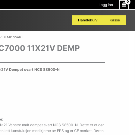
Logg inn
Handlekurv
Kasse
1V DEMP SVART
C7000 11X21V DEMP
x21V Dempet svart NCS S8500-N
e:
×21 Venstre malt dempet svart NCS S8500-N. Dette er et dør
r en lett konstuksjon med kjerne av EPS og er CE merket. Døren