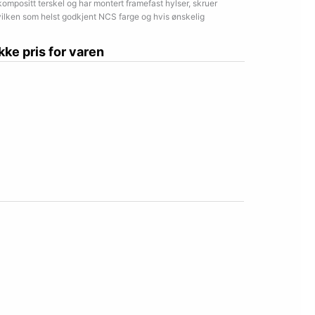
mpositt terskel og har montert framefast hylser, skruer
hvilken som helst godkjent NCS farge og hvis ønskelig
ikke pris for varen