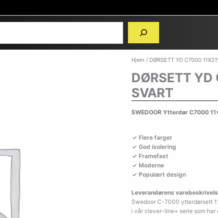
Hjem
/ DØRSETT YD C7000 11X2
DØRSETT YD 
SVART
SWEDOOR Ytterdør C7000 11
Flere farger
God isolering
Framefast
Moderne
Populært design
Leverandørens varebeskrivels
Swedoor C-7000 ytterdørsett 11
i vår clever-line+ serie som ha