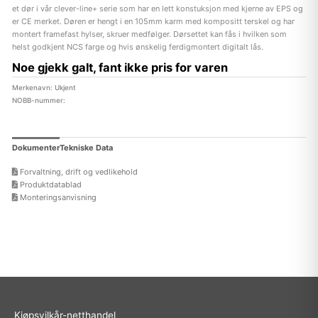
et dør i vår clever-line+ serie som har en lett konstuksjon med kjerne av EPS og
er CE merket. Døren er hengt i en 105mm karm med kompositt terskel og har
montert framefast hylser, skruer medfølger. Dørsettet kan fås i hvilken som
helst godkjent NCS farge og hvis ønskelig ferdigmontert digitalt lås.
Noe gjekk galt, fant ikke pris for varen
Merkenavn: Ukjent
NOBB-nummer:
Dokumenter
Tekniske Data
Forvaltning, drift og vedlikehold
Produktdatablad
Monteringsanvisning
Kjøpsvilkår-netthandel