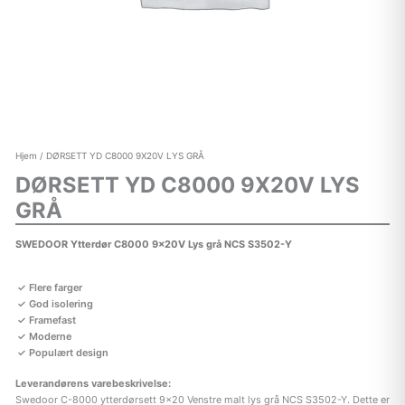
Hjem
/ DØRSETT YD C8000 9X20V LYS GRÅ
DØRSETT YD C8000 9X20V LYS
GRÅ
SWEDOOR Ytterdør C8000 9x20V Lys grå NCS S3502-Y
Flere farger
God isolering
Framefast
Moderne
Populært design
Leverandørens varebeskrivelse:
Swedoor C-8000 ytterdørsett 9×20 Venstre malt lys grå NCS S3502-Y. Dette er