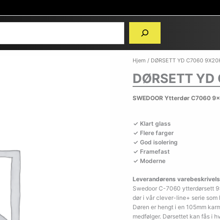
Hjem
/ DØRSETT YD C7060 9X20
DØRSETT YD 
SWEDOOR Ytterdør C7060 9x2
Klart glass
Flere farger
God isolering
Framefast
Moderne
Leverandørens varebeskrivels
Swedoor C-7060 ytterdørsett 9×
dør i vår clever-line+ serie som
Døren er hengt i en 105mm karm 
medfølger. Dørsettet kan fås i 