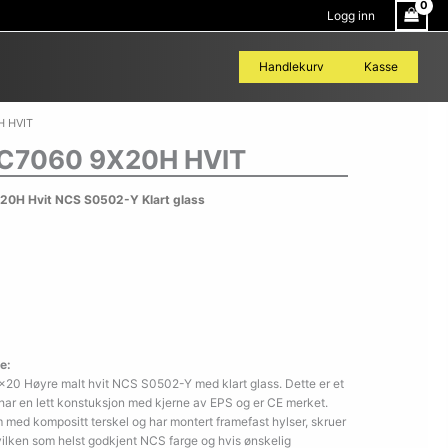
Logg inn
Handlekurv
Kasse
H HVIT
C7060 9X20H HVIT
0H Hvit NCS S0502-Y Klart glass
e:
20 Høyre malt hvit NCS S0502-Y med klart glass. Dette er et
 har en lett konstuksjon med kjerne av EPS og er CE merket.
med kompositt terskel og har montert framefast hylser, skruer
hvilken som helst godkjent NCS farge og hvis ønskelig