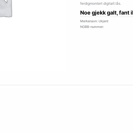
ferdigmontert digitalt lås.
Noe gjekk galt, fant 
Merkenavn: Ukjent
NOBB-nummer: