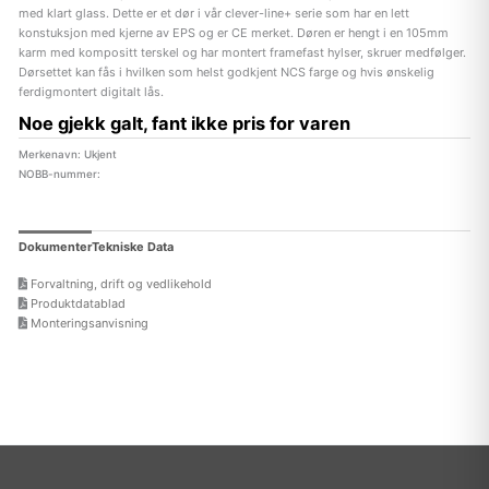
med klart glass. Dette er et dør i vår clever-line+ serie som har en lett
konstuksjon med kjerne av EPS og er CE merket. Døren er hengt i en 105mm
karm med kompositt terskel og har montert framefast hylser, skruer medfølger.
Dørsettet kan fås i hvilken som helst godkjent NCS farge og hvis ønskelig
ferdigmontert digitalt lås.
Noe gjekk galt, fant ikke pris for varen
Merkenavn: Ukjent
NOBB-nummer:
Dokumenter
Tekniske Data
Forvaltning, drift og vedlikehold
Produktdatablad
Monteringsanvisning