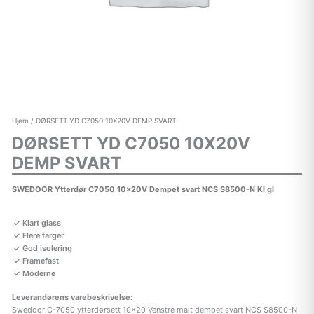
Hjem
/ DØRSETT YD C7050 10X20V DEMP SVART
DØRSETT YD C7050 10X20V
DEMP SVART
SWEDOOR Ytterdør C7050 10x20V Dempet svart NCS S8500-N Kl gl
Klart glass
Flere farger
God isolering
Framefast
Moderne
Leverandørens varebeskrivelse:
Swedoor C-7050 ytterdørsett 10×20 Venstre malt dempet svart NCS S8500-N