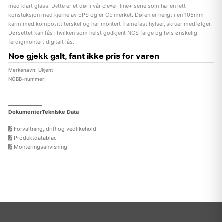
med klart glass. Dette er et dør i vår clever-line+ serie som har en lett
konstuksjon med kjerne av EPS og er CE merket. Døren er hengt i en 105mm
karm med kompositt terskel og har montert framefast hylser, skruer medfølger.
Dørsettet kan fås i hvilken som helst godkjent NCS farge og hvis ønskelig
ferdigmontert digitalt lås.
Noe gjekk galt, fant ikke pris for varen
Merkenavn: Ukjent
NOBB-nummer:
Dokumenter
Tekniske Data
Forvaltning, drift og vedlikehold
Produktdatablad
Monteringsanvisning