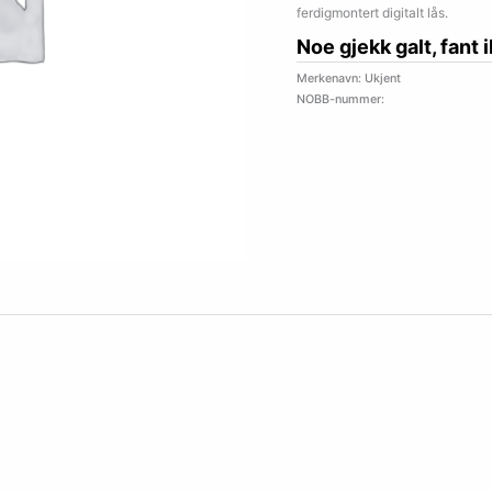
ferdigmontert digitalt lås.
Noe gjekk galt, fant 
Merkenavn: Ukjent
NOBB-nummer: