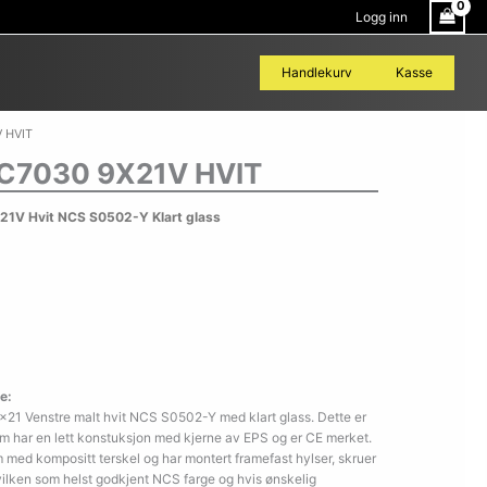
Logg inn
Handlekurv
Kasse
 HVIT
C7030 9X21V HVIT
1V Hvit NCS S0502-Y Klart glass
e:
21 Venstre malt hvit NCS S0502-Y med klart glass. Dette er
som har en lett konstuksjon med kjerne av EPS og er CE merket.
med kompositt terskel og har montert framefast hylser, skruer
hvilken som helst godkjent NCS farge og hvis ønskelig