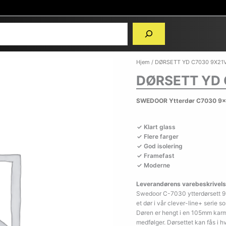
Hjem
/ DØRSETT YD C7030 9X21V
DØRSETT YD 
SWEDOOR Ytterdør C7030 9x2
Klart glass
Flere farger
God isolering
Framefast
Moderne
Leverandørens varebeskrivels
Swedoor C-7030 ytterdørsett 9×
et dør i vår clever-line+ serie 
Døren er hengt i en 105mm karm 
medfølger. Dørsettet kan fås i 