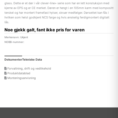
glass. Dette er et dør i vår clever-line+ serie som har en lett konstuksjon med
kjerne av EPS og er CE merket. Døren er hengt i en 105mm karm med kompositt
terskel og har montert framefast hylser, skruer medfølger. Dørsettet kan fås i
hvilken som helst godkjent NCS farge og hvis ønskelig ferdigmontert digitalt
lås.
Noe gjekk galt, fant ikke pris for varen
Merkenavn: Ukjent
NOBB-nummer:
Dokumenter
Tekniske Data
Forvaltning, drift og vedlikehold
Produktdatablad
Monteringsanvisning