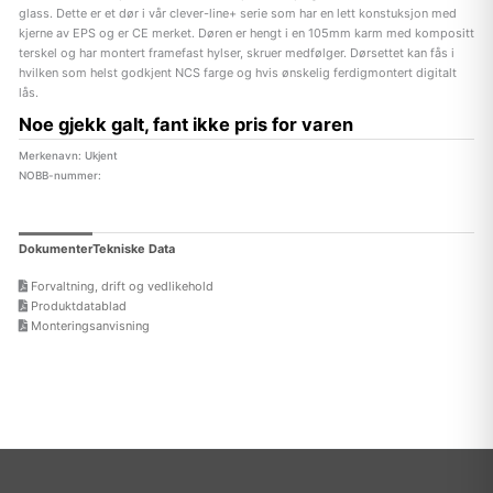
glass. Dette er et dør i vår clever-line+ serie som har en lett konstuksjon med
kjerne av EPS og er CE merket. Døren er hengt i en 105mm karm med kompositt
terskel og har montert framefast hylser, skruer medfølger. Dørsettet kan fås i
hvilken som helst godkjent NCS farge og hvis ønskelig ferdigmontert digitalt
lås.
Noe gjekk galt, fant ikke pris for varen
Merkenavn: Ukjent
NOBB-nummer:
Dokumenter
Tekniske Data
Forvaltning, drift og vedlikehold
Produktdatablad
Monteringsanvisning