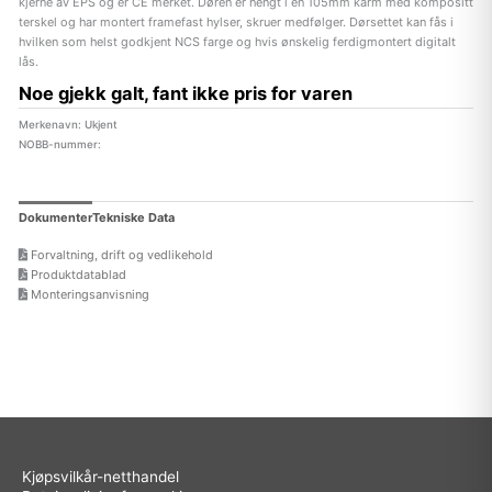
kjerne av EPS og er CE merket. Døren er hengt i en 105mm karm med kompositt
terskel og har montert framefast hylser, skruer medfølger. Dørsettet kan fås i
hvilken som helst godkjent NCS farge og hvis ønskelig ferdigmontert digitalt
lås.
Noe gjekk galt, fant ikke pris for varen
Merkenavn: Ukjent
NOBB-nummer:
Dokumenter
Tekniske Data
Forvaltning, drift og vedlikehold
Produktdatablad
Monteringsanvisning
Kjøpsvilkår-netthandel