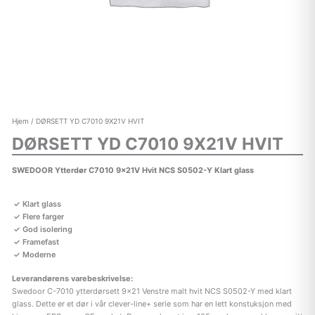
Hjem
/ DØRSETT YD C7010 9X21V HVIT
DØRSETT YD C7010 9X21V HVIT
SWEDOOR Ytterdør C7010 9x21V Hvit NCS S0502-Y Klart glass
Klart glass
Flere farger
God isolering
Framefast
Moderne
Leverandørens varebeskrivelse:
Swedoor C-7010 ytterdørsett 9×21 Venstre malt hvit NCS S0502-Y med klart
glass. Dette er et dør i vår clever-line+ serie som har en lett konstuksjon med