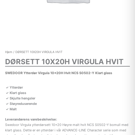
Hjem
/ DØRSETT 10X20H VIRGULA HVIT
DØRSETT 10X20H VIRGULA HVIT
SWEDOOR Ytterdør Virgula 10x20H Hvit NCS S0502-Y Klart glass
Ytterdør
Klart glass
Skjulte hengsler
Støyreduserende
Malt
Leverandørens varebeskrivelse:
Swedoor Virgula ytterdørsett 10×20 Høyre malt hvit NCS S0502-Y bomull med
klart glass. Dette er en ytterdør i vår ADVANCE-LINE Character serie som med