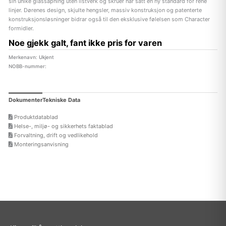
sin unike glassåpning uten listverk og skruer har satt en ny standard for rene
linjer. Dørenes design, skjulte hengsler, massiv konstruksjon og patenterte
konstruksjonsløsninger bidrar også til den eksklusive følelsen som Character
formidler.
Noe gjekk galt, fant ikke pris for varen
Merkenavn: Ukjent
NOBB-nummer:
Dokumenter
Tekniske Data
Produktdatablad
Helse-, miljø- og sikkerhets faktablad
Forvaltning, drift og vedlikehold
Monteringsanvisning