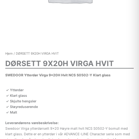
Hjem
/ DØRSETT 9X20H VIRGA HVIT
DØRSETT 9X20H VIRGA HVIT
SWEDOOR Ytterdør Virga 9x20H Hvit NCS S0502-Y Klart glass
Ytterdør
Klart glass
Skjulte hengsler
Støyreduserende
Malt
Leverandørens varebeskrivelse:
Swedoor Virga ytterdørsett 9×20 Høyre malt hvit NCS S0502-Y bomull med
klart glass. Dette er en ytterdør i vår ADVANCE-LINE Character serie som med