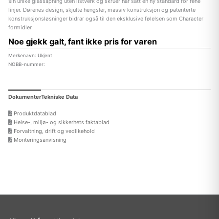
sin unike glassåpning uten listverk og skruer har satt en ny standard for rene
linjer. Dørenes design, skjulte hengsler, massiv konstruksjon og patenterte
konstruksjonsløsninger bidrar også til den eksklusive følelsen som Character
formidler.
Noe gjekk galt, fant ikke pris for varen
Merkenavn: Ukjent
NOBB-nummer:
Dokumenter
Tekniske Data
Produktdatablad
Helse-, miljø- og sikkerhets faktablad
Forvaltning, drift og vedlikehold
Monteringsanvisning