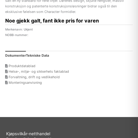
satt en ny standard for rene linjer. Dørenes design, skjulte hengsler, massiv
konstruksjon og patenterte konstruksjonsløsninger bidrar også til den
eksklusive følelsen som Character formidler.
Noe gjekk galt, fant ikke pris for varen
Merkenavn: Ukjent
NOBB-nummer:
Dokumenter
Tekniske Data
Produktdatablad
Helse-, miljø- og sikkerhets faktablad
Forvaltning, drift og vedlikehold
Monteringsanvisning
Kjøpsvilkår-netthandel