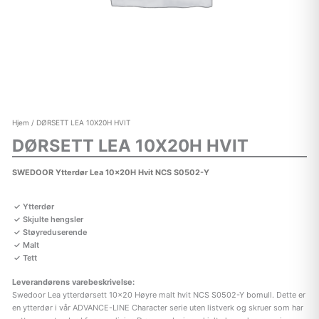
Hjem
/ DØRSETT LEA 10X20H HVIT
DØRSETT LEA 10X20H HVIT
SWEDOOR Ytterdør Lea 10x20H Hvit NCS S0502-Y
Ytterdør
Skjulte hengsler
Støyreduserende
Malt
Tett
Leverandørens varebeskrivelse:
Swedoor Lea ytterdørsett 10×20 Høyre malt hvit NCS S0502-Y bomull. Dette er
en ytterdør i vår ADVANCE-LINE Character serie uten listverk og skruer som har