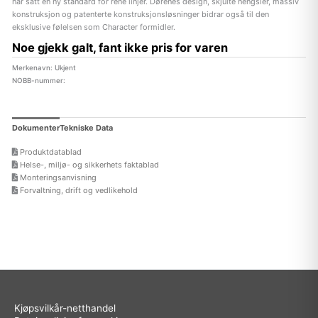
har satt en ny standard for rene linjer. Dørenes design, skjulte hengsler, massiv
konstruksjon og patenterte konstruksjonsløsninger bidrar også til den
eksklusive følelsen som Character formidler.
Noe gjekk galt, fant ikke pris for varen
Merkenavn: Ukjent
NOBB-nummer:
Dokumenter
Tekniske Data
Produktdatablad
Helse-, miljø- og sikkerhets faktablad
Monteringsanvisning
Forvaltning, drift og vedlikehold
Kjøpsvilkår-netthandel