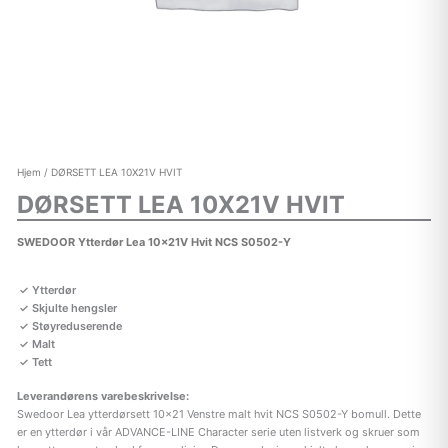
Hjem
/ DØRSETT LEA 10X21V HVIT
DØRSETT LEA 10X21V HVIT
SWEDOOR Ytterdør Lea 10x21V Hvit NCS S0502-Y
Ytterdør
Skjulte hengsler
Støyreduserende
Malt
Tett
Leverandørens varebeskrivelse:
Swedoor Lea ytterdørsett 10×21 Venstre malt hvit NCS S0502-Y bomull. Dette
er en ytterdør i vår ADVANCE-LINE Character serie uten listverk og skruer som