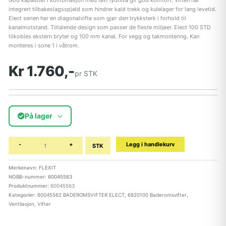
God kapasitet i kombinasjon med lavt lydnivå gir god komfort. Viften har
integrert tilbakeslagsspjeld som hindrer kald trekk og kulelager for lang levetid.
Elect serien har en diagonalvifte som gjør den trykksterk i forhold til
kanalmotstand. Tiltalende design som passer de fleste miljøer. Elect 100 STD
tilkobles ekstern bryter og 100 mm kanal. For vegg og takmontering. Kan
monteres i sone 1 i våtrom.
Kr 1.760,-
pr STK
På lager
-
+
Legg i handlekurv
STK
Merkenavn: FLEXIT
NOBB-nummer: 60045563
Produktnummer:
60045563
Kategorier:
60045562 BADEROMSVIFTER ELECT
,
6920100 Baderomsvifter
,
Ventilasjon
,
Vifter