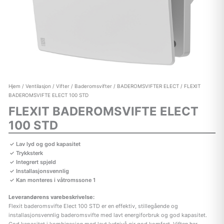
Hjem
/
Ventilasjon
/
Vifter
/
Baderomsvifter
/
BADEROMSVIFTER ELECT
/ FLEXIT
BADEROMSVIFTE ELECT 100 STD
FLEXIT BADEROMSVIFTE ELECT
100 STD
Lav lyd og god kapasitet
Trykksterk
Integrert spjeld
Installasjonsvennlig
Kan monteres i våtromssone 1
Leverandørens varebeskrivelse:
Flexit baderomsvifte Elect 100 STD er en effektiv, stillegående og
installasjonsvennlig baderomsvifte med lavt energiforbruk og god kapasitet.