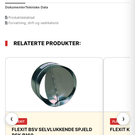
Dokumenter
Tekniske Data
Produktdatablad
Forvaltning, drift og vedlikehold
RELATERTE PRODUKTER:
❮
❯
FLEXIT
FLEXIT
FLEXIT BSV SELVLUKKENDE SPJELD
FLEXIT KA