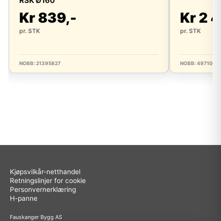
RSK Ø160
Kr 839,-
Kr 2 4
pr. STK
pr. STK
NOBB: 21395827
NOBB: 4971019
Kjøpsvilkår-netthandel
Retningslinjer for cookie
Personvernerklæring
H-panne
Fauskanger Bygg AS