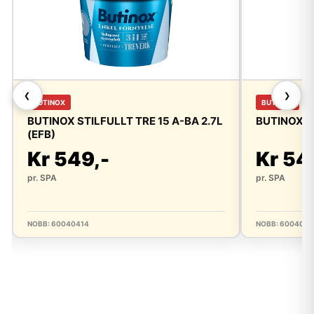
❮
❯
BUTINOX
BUTINOX
BUTINOX STILFULLT TRE 15 A-BA 2.7L
BUTINOX ST
(EFB)
Kr 549,-
Kr 54
pr. SPA
pr. SPA
NOBB: 60040414
NOBB: 6004042