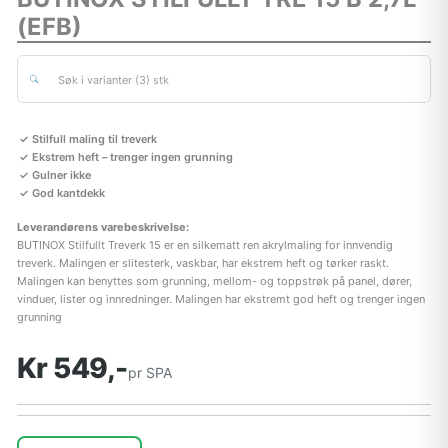
(EFB)
Søk i varianter (3) stk
Stilfull maling til treverk
Ekstrem heft – trenger ingen grunning
Gulner ikke
God kantdekk
Leverandørens varebeskrivelse:
BUTINOX Stilfullt Treverk 15 er en silkematt ren akrylmaling for innvendig
treverk. Malingen er slitesterk, vaskbar, har ekstrem heft og tørker raskt.
Malingen kan benyttes som grunning, mellom- og toppstrøk på panel, dører,
vinduer, lister og innredninger. Malingen har ekstremt god heft og trenger ingen
grunning
Kr 549,-
pr SPA