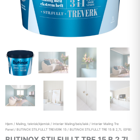
Hjem
/
Maling, teknisk/kjemisk
/
Interiør Maling/beis/lakk
/
Interiør Maling Tre
Panel
/
BUTINOX STILFULLT TREVERK 15
/ BUTINOX STILFULLT TRE 15 B 2,7L (EFB)
BUTINOX STILFULLT TRE 15 B 2,7L