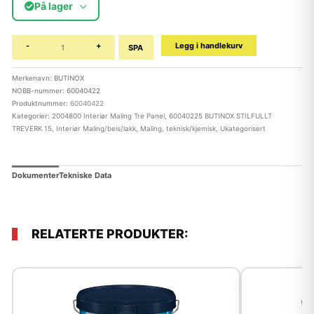
På lager
-
+
Legg i handlekurv
SPA
Merkenavn: BUTINOX
NOBB-nummer: 60040422
Produktnummer:
60040422
Kategorier:
2004800 Interiør Maling Tre Panel
,
60040225 BUTINOX STILFULLT
TREVERK 15
,
Interiør Maling/beis/lakk
,
Maling, teknisk/kjemisk
,
Ukategorisert
Dokumenter
Tekniske Data
RELATERTE PRODUKTER: