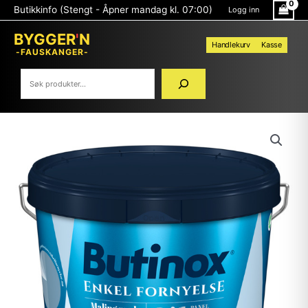
Hopp
Søk
Butikkinfo (Stengt - Åpner mandag kl. 07:00)
Logg inn
rett
til
BYGGER
'
N
innholdet
Handlekurv
Kasse
-FAUSKANGER-
BUTINOX
STILFULLT
TRE
15
B
2,7L
(EFB)
antall