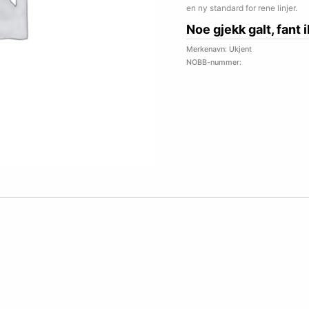
en ny standard for rene linjer.
Noe gjekk galt, fant 
Merkenavn: Ukjent
NOBB-nummer: