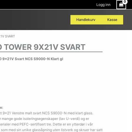
Logg inn
Handlekurv
Kasse
1V SVART
 TOWER 9X21V SVART
 9x21V Svart NCS S9000-N Klart gl
e:
t 9×21 Venstre malt svart NCS S9000-N med klart glass.
r mange gode isoleringsegenskaper (lav U-verdi) og er
ialer med PEFC-sertifisert tre. Dette er en ytterdør i vår
om med sin unike glassåpning uten listverk og skruer har satt