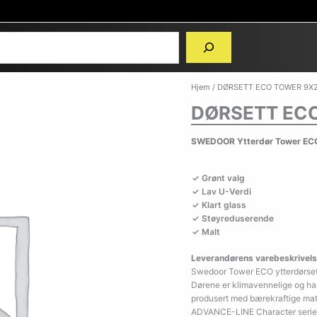
Hjem
/ DØRSETT ECO TOWER 9X2
DØRSETT ECO
SWEDOOR Ytterdør Tower ECO
Grønt valg
Lav U-Verdi
Klart glass
Støyreduserende
Malt
Leverandørens varebeskrivels
Swedoor Tower ECO ytterdørset
Dørene er klimavennelige og ha
produsert med bærekraftige mater
ADVANCE-LINE Character serie s