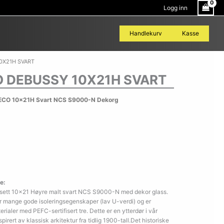
Logg inn
Handlekurv
Kasse
0X21H SVART
 DEBUSSY 10X21H SVART
ECO 10x21H Svart NCS S9000-N Dekorg
e:
ett 10×21 Høyre malt svart NCS S9000-N med dekor glass.
r mange gode isoleringsegenskaper (lav U-verdi) og er
ialer med PEFC-sertifisert tre. Dette er en ytterdør i vår
rert av klassisk arkitektur fra tidlig 1900-tall.Det historiske