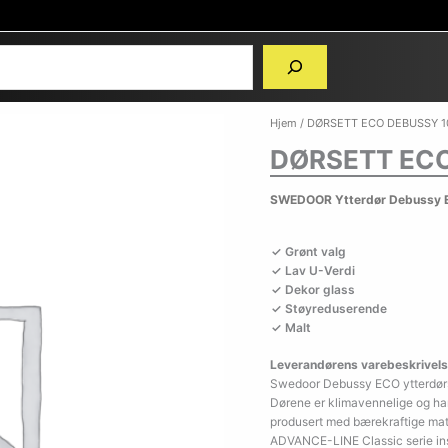
Hjem
/ DØRSETT ECO DEBUSSY 1
DØRSETT ECO
SWEDOOR Ytterdør Debussy 
Grønt valg
Lav U-Verdi
Dekor glass
Støyreduserende
Malt
Leverandørens varebeskrivels
Swedoor Debussy ECO ytterdørs
Dørene er klimavennelige og ha
produsert med bærekraftige mater
ADVANCE-LINE Classic serie inspi