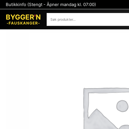
Hopp
Butikkinfo (Stengt - Åpner mandag kl. 07:00)
rett
Søk
til
BYGGER
'
N
innholdet
-FAUSKANGER-