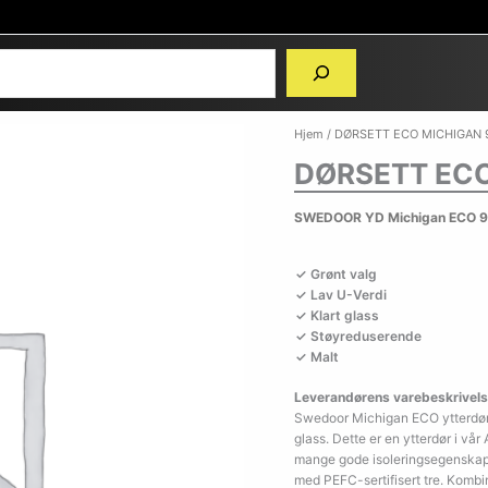
Hjem
/ DØRSETT ECO MICHIGAN 
DØRSETT ECO
SWEDOOR YD Michigan ECO 9x
Grønt valg
Lav U-Verdi
Klart glass
Støyreduserende
Malt
Leverandørens varebeskrivels
Swedoor Michigan ECO ytterdør
glass. Dette er en ytterdør i v
mange gode isoleringsegenskape
med PEFC-sertifisert tre. Kombi