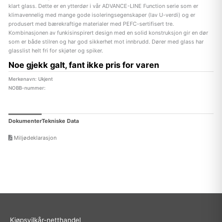
klart glass. Dette er en ytterdør i vår ADVANCE-LINE Function serie som er
klimavennelig med mange gode isoleringsegenskaper (lav U-verdi) og er
produsert med bærekraftige materialer med PEFC-sertifisert tre.
Kombinasjonen av funkisinspirert design med en solid konstruksjon gir en dør
som er både stilren og har god sikkerhet mot innbrudd. Dører med glass har
glasslist helt fri for skjøter og spiker.
Noe gjekk galt, fant ikke pris for varen
Merkenavn: Ukjent
NOBB-nummer:
Dokumenter
Tekniske Data
Miljødeklarasjon
Kjøpsvilkår-netthandel