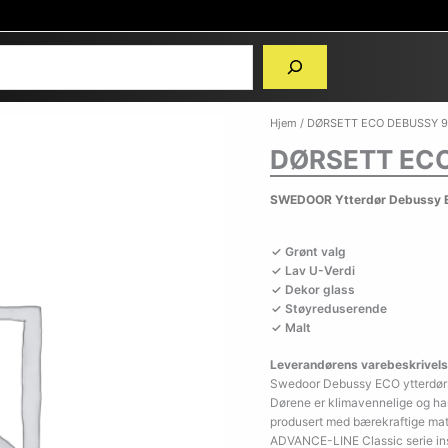
Hjem
/ DØRSETT ECO DEBUSSY 9
DØRSETT ECO
SWEDOOR Ytterdør Debussy 
Grønt valg
Lav U-Verdi
Dekor glass
Støyreduserende
Malt
Leverandørens varebeskrivels
Swedoor Debussy ECO ytterdørs
Dørene er klimavennelige og ha
produsert med bærekraftige mater
ADVANCE-LINE Classic serie inspi