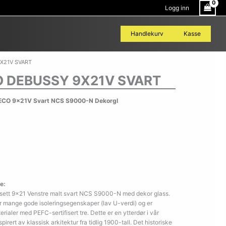
Logg inn
Handlekurv
Kasse
X21V SVART
 DEBUSSY 9X21V SVART
ECO 9x21V Svart NCS S9000-N Dekorgl
e:
ett 9×21 Venstre malt svart NCS S9000-N med dekor glass.
r mange gode isoleringsegenskaper (lav U-verdi) og er
ialer med PEFC-sertifisert tre. Dette er en ytterdør i vår
rert av klassisk arkitektur fra tidlig 1900-tall. Det historiske