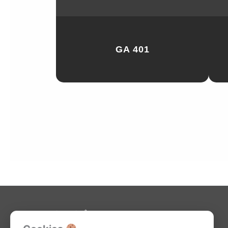
GA 401
Kjøpsvilkår-netthandel
Retningslinjer for cookie