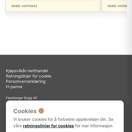
NOBB: 44576942
NOBB: 4455870
Kjøpsvilkår-netthandel
Retningslinjer for cookie
Personvernerklæring
H-panne
Fauskanger Bygg AS
Org.nr: 936 558 585
Sted: Askøy
Cookies
Adresse: Storebotn 15, 5309 Kleppestø
Vi bruker cookies for å forbedre opplevelsen din. Se
Telefon: 56 15 15 30
E-post: info@fauskanger.byggern.no
våre
retningslinjer for cookies
for mer informasjon.