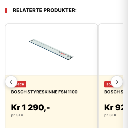
RELATERTE PRODUKTER:
❮
❯
BOSCH
BOSCH
BOSCH STYRESKINNE FSN 1100
BOSCH STY
Kr 1 290,-
Kr 92
pr. STK
pr. STK