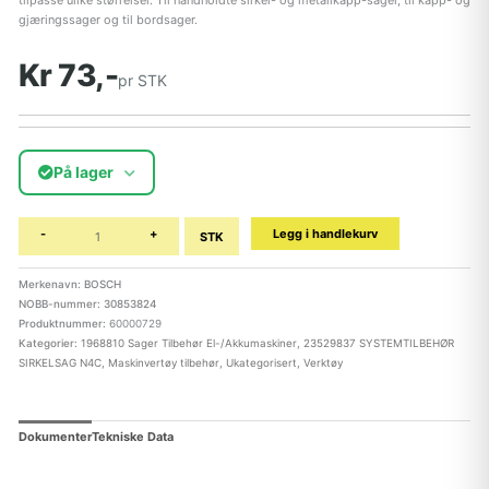
tilpasse ulike størrelser. Til håndholdte sirkel- og metallkapp-sager, til kapp- og
gjæringssager og til bordsager.
Kr 73,-
pr STK
På lager
-
+
Legg i handlekurv
STK
Merkenavn: BOSCH
NOBB-nummer: 30853824
Produktnummer:
60000729
Kategorier:
1968810 Sager Tilbehør El-/Akkumaskiner
,
23529837 SYSTEMTILBEHØR
SIRKELSAG N4C
,
Maskinvertøy tilbehør
,
Ukategorisert
,
Verktøy
Dokumenter
Tekniske Data