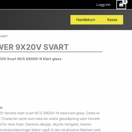
Logg inn
Handlekurv
Kasse
SVART
WER 9X20V SVART
0V Svart NCS S9000-N Klart glass
e:
0 Venstre malt svart NCS S9000-N med klart glass. Dette er
Character serie som med sin unike glassåpning uten listverk
 for rene linjer. Dørenes design, skjulte hengsler, massiv
truksjonsløsninger bidrar også til den eksklusive følelsen som