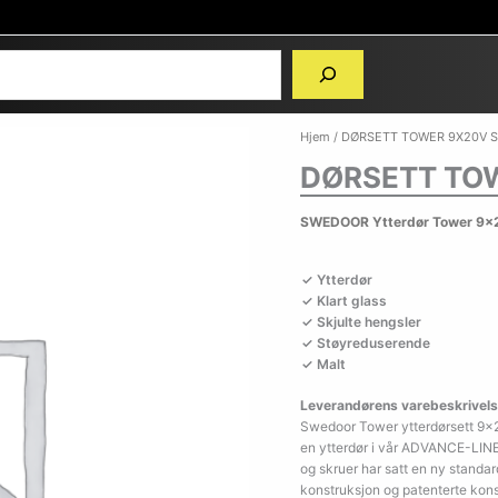
Hjem
/ DØRSETT TOWER 9X20V 
DØRSETT TO
SWEDOOR Ytterdør Tower 9x2
Ytterdør
Klart glass
Skjulte hengsler
Støyreduserende
Malt
Leverandørens varebeskrivels
Swedoor Tower ytterdørsett 9×2
en ytterdør i vår ADVANCE-LINE 
og skruer har satt en ny standard
konstruksjon og patenterte kons